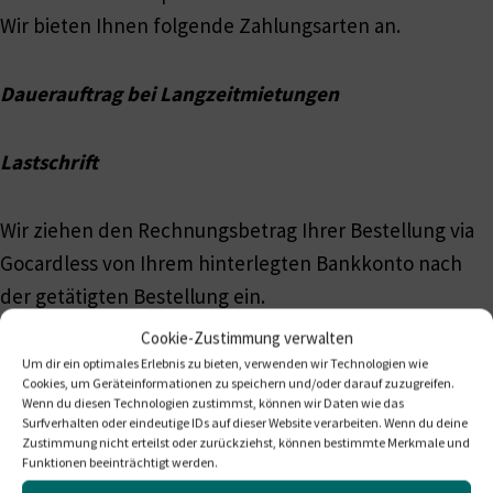
Wir bieten Ihnen folgende Zahlungsarten an.
Dauerauftrag bei Langzeitmietungen
Lastschrift
Wir ziehen den Rechnungsbetrag Ihrer Bestellung via
Gocardless von Ihrem hinterlegten Bankkonto nach
der getätigten Bestellung ein.
Cookie-Zustimmung verwalten
Vorkasse per Überweisung
Um dir ein optimales Erlebnis zu bieten, verwenden wir Technologien wie
Cookies, um Geräteinformationen zu speichern und/oder darauf zuzugreifen.
Wenn du diesen Technologien zustimmst, können wir Daten wie das
Surfverhalten oder eindeutige IDs auf dieser Website verarbeiten. Wenn du deine
Notwendige Bankverbindung
Zustimmung nicht erteilst oder zurückziehst, können bestimmte Merkmale und
Kontoinhaber: Christian Kläring, Andreas Röder
Funktionen beeinträchtigt werden.