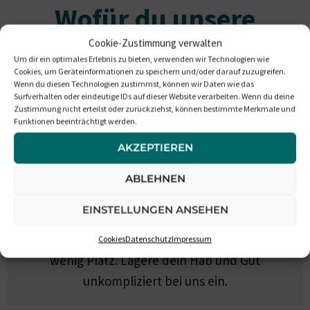
Wofür du unsere
Räume nutzen kannst
Cookie-Zustimmung verwalten
Um dir ein optimales Erlebnis zu bieten, verwenden wir Technologien wie
Cookies, um Geräteinformationen zu speichern und/oder darauf zuzugreifen.
Wenn du diesen Technologien zustimmst, können wir Daten wie das
Surfverhalten oder eindeutige IDs auf dieser Website verarbeiten. Wenn du deine
Zustimmung nicht erteilst oder zurückziehst, können bestimmte Merkmale und
Funktionen beeinträchtigt werden.
AKZEPTIEREN
ABLEHNEN
Hausrat
EINSTELLUNGEN ANSEHEN
Zu viele Sachen kann man nicht haben – nur zu
Cookies
Datenschutz
Impressum
wenig Platz. Lagere dein Hab und Gut
unkompliziert bei uns ein.