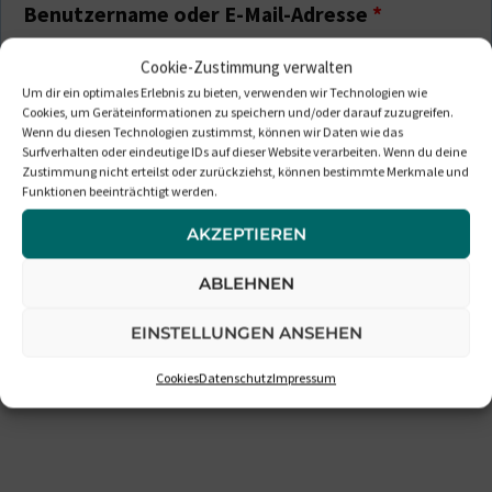
E
Benutzername oder E-Mail-Adresse
*
r
Cookie-Zustimmung verwalten
Um dir ein optimales Erlebnis zu bieten, verwenden wir Technologien wie
f
Cookies, um Geräteinformationen zu speichern und/oder darauf zuzugreifen.
E
Wenn du diesen Technologien zustimmst, können wir Daten wie das
Passwort
*
Surfverhalten oder eindeutige IDs auf dieser Website verarbeiten. Wenn du deine
o
Zustimmung nicht erteilst oder zurückziehst, können bestimmte Merkmale und
r
Funktionen beeinträchtigt werden.
r
AKZEPTIEREN
f
Angemeldet bleiben
d
ABLEHNEN
o
ANMELDEN
e
EINSTELLUNGEN ANSEHEN
r
Passwort vergessen?
r
Cookies
Datenschutz
Impressum
d
l
e
i