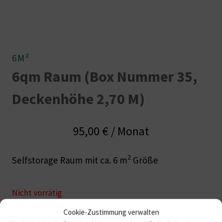
6M²
6qm Raum (Box Nummer 35,
Deckenhöhe 2,70 M)
95,00
€
/ Monat
2
Selfstorage Raum mit ca. 6 m
Größe
Nicht vorrätig
Cookie-Zustimmung verwalten