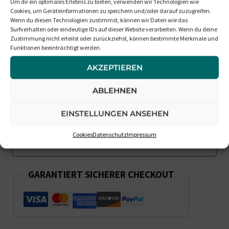
Benachrichtigt Mich, Wenn Die
Um dir ein optimales Erlebnis zu bieten, verwenden wir Technologien wie
Cookies, um Geräteinformationen zu speichern und/oder darauf zuzugreifen.
Box Wieder Verfügbar Ist
Wenn du diesen Technologien zustimmst, können wir Daten wie das
Surfverhalten oder eindeutige IDs auf dieser Website verarbeiten. Wenn du deine
Zustimmung nicht erteilst oder zurückziehst, können bestimmte Merkmale und
Funktionen beeinträchtigt werden.
AKZEPTIEREN
ABLEHNEN
EINSTELLUNGEN ANSEHEN
Cookies
Datenschutz
Impressum
GARANTIERT SICHERER CHECKOUT