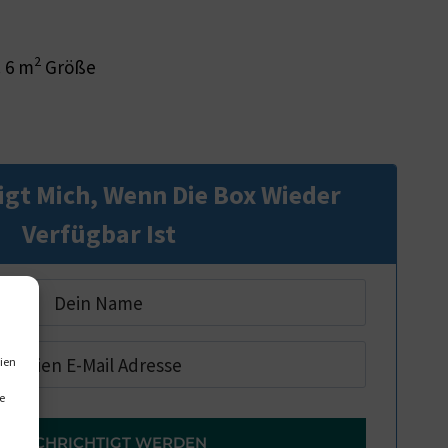
2
. 6 m
Größe
igt Mich, Wenn Die Box Wieder
Verfügbar Ist
ien
e