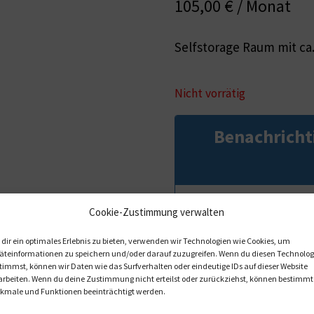
105,00
€
/ Monat
Selfstorage Raum mit ca
Nicht vorrätig
Benachricht
Cookie-Zustimmung verwalten
dir ein optimales Erlebnis zu bieten, verwenden wir Technologien wie Cookies, um
äteinformationen zu speichern und/oder darauf zuzugreifen. Wenn du diesen Technolog
timmst, können wir Daten wie das Surfverhalten oder eindeutige IDs auf dieser Website
arbeiten. Wenn du deine Zustimmung nicht erteilst oder zurückziehst, können bestimmt
kmale und Funktionen beeinträchtigt werden.