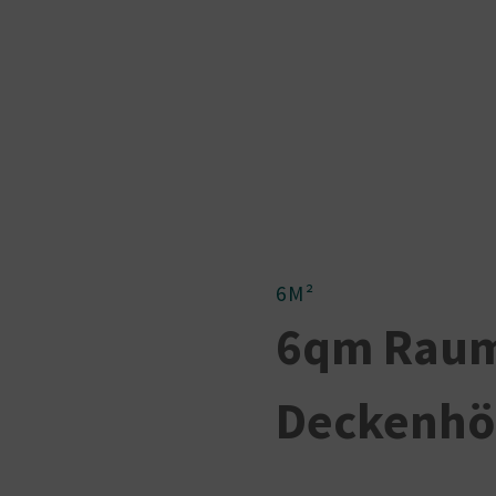
ermöglichkeiten
Kleinbüros
Preise
Videos
Vertrag Widerrufen
6M²
6qm Raum
Deckenhö