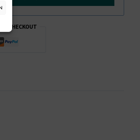
N
RER CHECKOUT