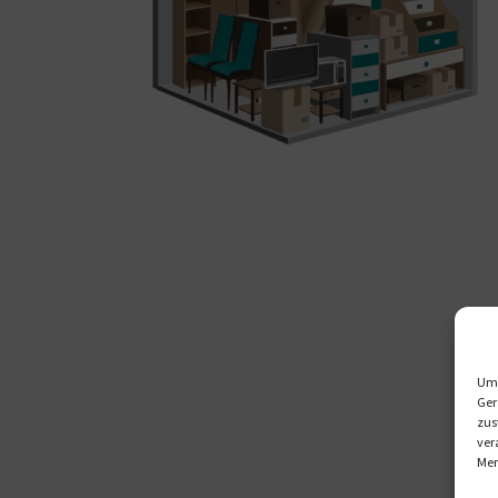
Um 
Ger
zus
ver
Mer