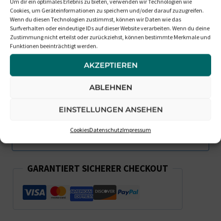
Benachrichtigt Mich, Wenn Die
Um dir ein optimales Erlebnis zu bieten, verwenden wir Technologien wie
Cookies, um Geräteinformationen zu speichern und/oder darauf zuzugreifen.
Box Wieder Verfügbar Ist
Wenn du diesen Technologien zustimmst, können wir Daten wie das
Surfverhalten oder eindeutige IDs auf dieser Website verarbeiten. Wenn du deine
Zustimmung nicht erteilst oder zurückziehst, können bestimmte Merkmale und
Funktionen beeinträchtigt werden.
AKZEPTIEREN
ABLEHNEN
EINSTELLUNGEN ANSEHEN
Cookies
Datenschutz
Impressum
GARANTIERT SICHERER CHECKOUT