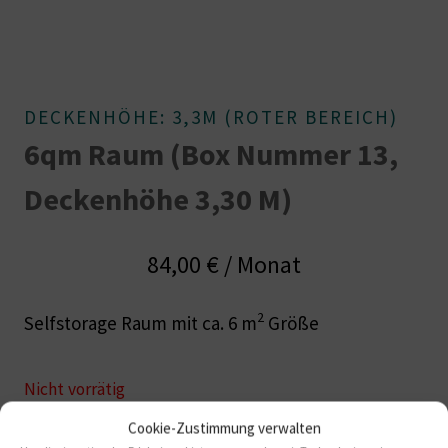
DECKENHÖHE: 3,3M (ROTER BEREICH)
6qm Raum (Box Nummer 13,
Deckenhöhe 3,30 M)
84,00
€
/ Monat
2
Selfstorage Raum mit ca. 6 m
Größe
Nicht vorrätig
Cookie-Zustimmung verwalten