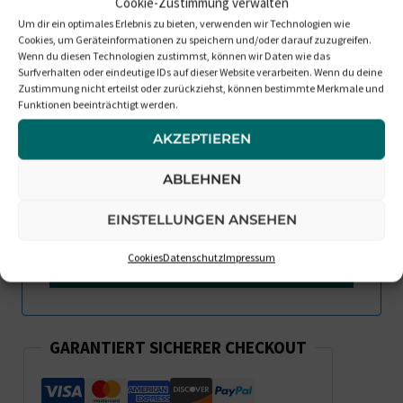
Cookie-Zustimmung verwalten
Um dir ein optimales Erlebnis zu bieten, verwenden wir Technologien wie
Benachrichtigt Mich, Wenn Die
Cookies, um Geräteinformationen zu speichern und/oder darauf zuzugreifen.
Wenn du diesen Technologien zustimmst, können wir Daten wie das
Box Wieder Verfügbar Ist
Surfverhalten oder eindeutige IDs auf dieser Website verarbeiten. Wenn du deine
Zustimmung nicht erteilst oder zurückziehst, können bestimmte Merkmale und
Funktionen beeinträchtigt werden.
AKZEPTIEREN
ABLEHNEN
EINSTELLUNGEN ANSEHEN
Cookies
Datenschutz
Impressum
GARANTIERT SICHERER CHECKOUT