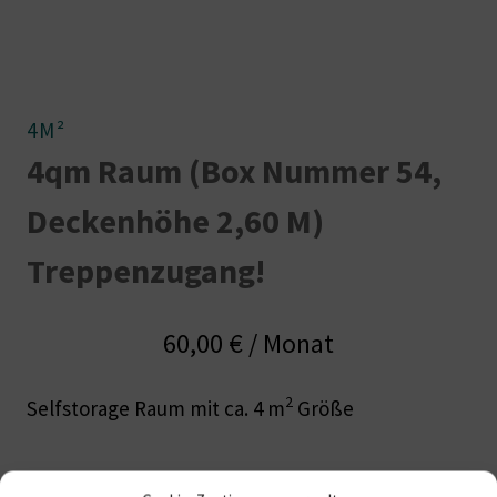
4M²
4qm Raum (Box Nummer 54,
Deckenhöhe 2,60 M)
Treppenzugang!
60,00
€
/ Monat
2
Selfstorage Raum mit ca. 4 m
Größe
Nicht vorrätig