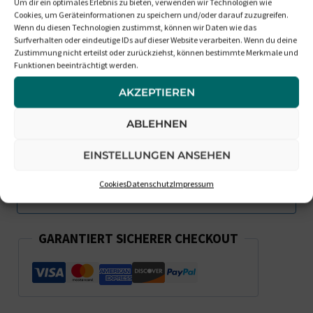
Benachrichtigt Mich, Wenn Die
Um dir ein optimales Erlebnis zu bieten, verwenden wir Technologien wie
Cookies, um Geräteinformationen zu speichern und/oder darauf zuzugreifen.
Box Wieder Verfügbar Ist
Wenn du diesen Technologien zustimmst, können wir Daten wie das
Surfverhalten oder eindeutige IDs auf dieser Website verarbeiten. Wenn du deine
Zustimmung nicht erteilst oder zurückziehst, können bestimmte Merkmale und
Funktionen beeinträchtigt werden.
AKZEPTIEREN
ABLEHNEN
EINSTELLUNGEN ANSEHEN
Cookies
Datenschutz
Impressum
GARANTIERT SICHERER CHECKOUT