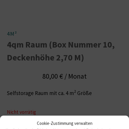
4M²
4qm Raum (Box Nummer 10,
Deckenhöhe 2,70 M)
80,00
€
/ Monat
2
Selfstorage Raum mit ca. 4 m
Größe
Nicht vorrätig
Cookie-Zustimmung verwalten