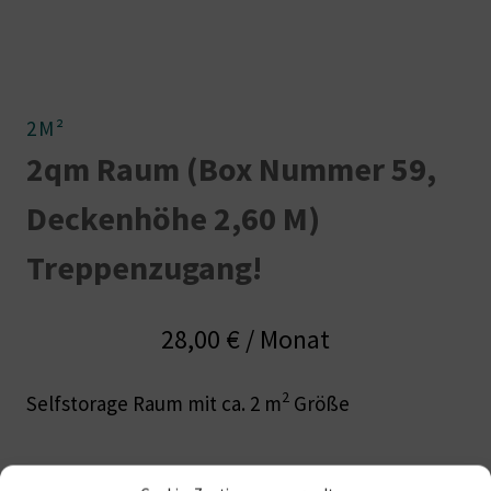
2M²
2qm Raum (Box Nummer 59,
Deckenhöhe 2,60 M)
Treppenzugang!
28,00
€
/ Monat
2
Selfstorage Raum mit ca. 2 m
Größe
Nicht vorrätig