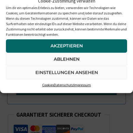
Cookie-Zustimmung verwalten
Um dir ein optimales Erlebnis zu bieten, verwenden wir Technologien wie
Benachrichtigt Mich, Wenn Die
Cookies, um Geräteinformationen zu speichern und/oder darauf zuzugreifen.
Wenn du diesen Technologien zustimmst, können wir Daten wie das
Box Wieder Verfügbar Ist
Surfverhalten oder eindeutige IDs auf dieser Website verarbeiten. Wenn du deine
Zustimmung nicht erteilst oder zurückziehst, können bestimmte Merkmale und
Funktionen beeinträchtigt werden.
AKZEPTIEREN
ABLEHNEN
EINSTELLUNGEN ANSEHEN
Cookies
Datenschutz
Impressum
GARANTIERT SICHERER CHECKOUT