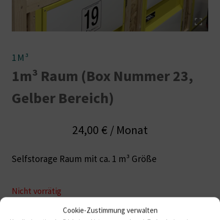
1M³
1m³ Raum (Box Nummer 23,
Gelber Bereich)
24,00
€
/ Monat
Selfstorage Raum mit ca. 1 m³ Größe
Nicht vorrätig
Cookie-Zustimmung verwalten