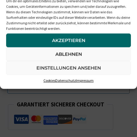
Benachrichtigt Mich, Wenn Die
Um dir ein optimales Erlebnis zu bieten, verwenden wir Technologien wie
Cookies, um Geräteinformationen zu speichern und/oder darauf zuzugreifen.
Box Wieder Verfügbar Ist
Wenn du diesen Technologien zustimmst, können wir Daten wie das
Surfverhalten oder eindeutige IDs auf dieser Website verarbeiten. Wenn du deine
Zustimmung nicht erteilst oder zurückziehst, können bestimmte Merkmale und
Funktionen beeinträchtigt werden.
AKZEPTIEREN
ABLEHNEN
EINSTELLUNGEN ANSEHEN
Cookies
Datenschutz
Impressum
GARANTIERT SICHERER CHECKOUT