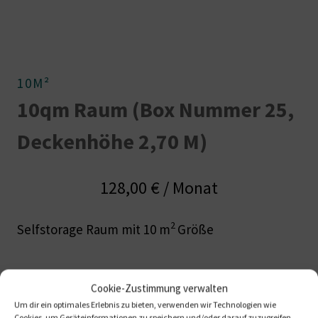
10M²
10qm Raum (Box Nummer 25,
Deckenhöhe 2,70 M)
128,00
€
/ Monat
2
Selfstorage Raum mit 10 m
Größe
Nicht vorrätig
Cookie-Zustimmung verwalten
Um dir ein optimales Erlebnis zu bieten, verwenden wir Technologien wie
Cookies, um Geräteinformationen zu speichern und/oder darauf zuzugreifen.