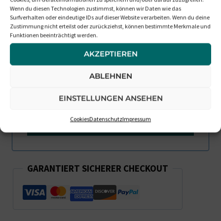
Benachrichtigt Mich, Wenn Die
Wenn du diesen Technologien zustimmst, können wir Daten wie das
Box Wieder Verfügbar Ist
Surfverhalten oder eindeutige IDs auf dieser Website verarbeiten. Wenn du deine
Zustimmung nicht erteilst oder zurückziehst, können bestimmte Merkmale und
Funktionen beeinträchtigt werden.
AKZEPTIEREN
ABLEHNEN
EINSTELLUNGEN ANSEHEN
Cookies
Datenschutz
Impressum
GARANTIERT SICHERER CHECKOUT