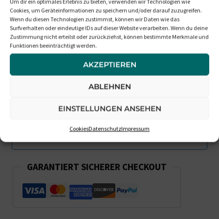
Benachrichtigt Mich, Wenn Die
Um dir ein optimales Erlebnis zu bieten, verwenden wir Technologien wie
Cookies, um Geräteinformationen zu speichern und/oder darauf zuzugreifen.
Box Wieder Verfügbar Ist
Wenn du diesen Technologien zustimmst, können wir Daten wie das
Surfverhalten oder eindeutige IDs auf dieser Website verarbeiten. Wenn du deine
Zustimmung nicht erteilst oder zurückziehst, können bestimmte Merkmale und
Funktionen beeinträchtigt werden.
AKZEPTIEREN
ABLEHNEN
EINSTELLUNGEN ANSEHEN
Cookies
Datenschutz
Impressum
GARANTIERT SICHERER CHECKOUT