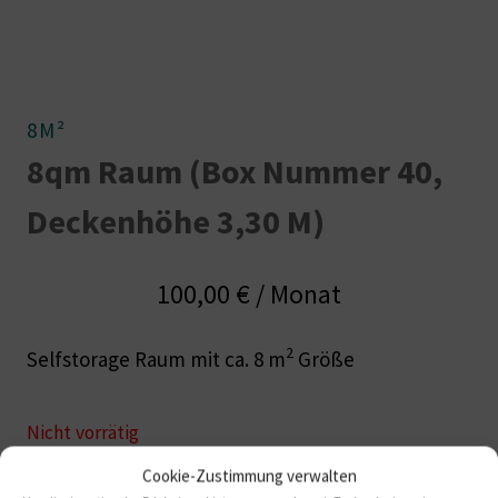
8M²
8qm Raum (Box Nummer 40,
Deckenhöhe 3,30 M)
100,00
€
/ Monat
2
Selfstorage Raum mit ca. 8 m
Größe
Nicht vorrätig
Cookie-Zustimmung verwalten