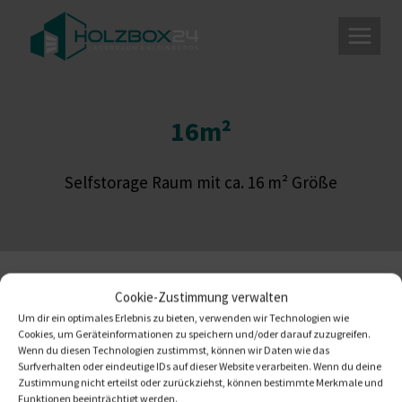
Zum
Inhalt
springen
16m²
Selfstorage Raum mit ca. 16 m² Größe
Cookie-Zustimmung verwalten
Es wurden keine Produkte gefunden,
Um dir ein optimales Erlebnis zu bieten, verwenden wir Technologien wie
Cookies, um Geräteinformationen zu speichern und/oder darauf zuzugreifen.
die deiner Auswahl entsprechen.
Wenn du diesen Technologien zustimmst, können wir Daten wie das
Surfverhalten oder eindeutige IDs auf dieser Website verarbeiten. Wenn du deine
Zustimmung nicht erteilst oder zurückziehst, können bestimmte Merkmale und
Funktionen beeinträchtigt werden.